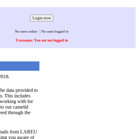
|
No users online
No users logged in
Username: You are not logged in
2018.
The data provided to
m. This includes
 working with for
 to our camelid
ered through the
 emails from LAREU
king you aware of