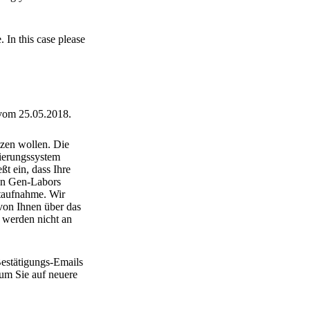
In this case please
vom 25.05.2018.
tzen wollen. Die
rierungssystem
t ein, dass Ihre
en Gen-Labors
taufnahme. Wir
 von Ihnen über das
 werden nicht an
estätigungs-Emails
 um Sie auf neuere