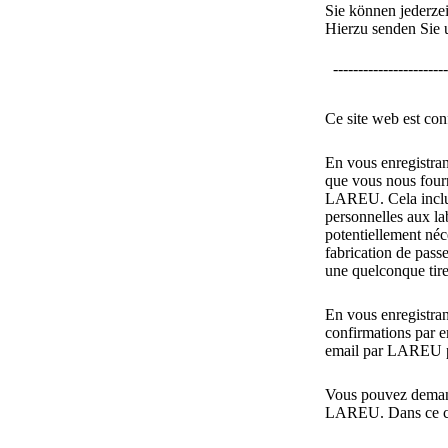
Sie können jederze
Hierzu senden Sie 
-----------------------
Ce site web est co
En vous enregistran
que vous nous fourn
LAREU. Cela inclut
personnelles aux lab
potentiellement né
fabrication de pass
une quelconque tire
En vous enregistra
confirmations par e
email par LAREU po
Vous pouvez demand
LAREU. Dans ce cas