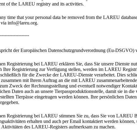
t of the LAREU registry and its activities.
 any time that your personal data be removed from the LAREU database. 
 via info@lareu.org.
-------------------
tspricht der Europäischen Datenschutzgrundverordnung (Eu-DSGVO) 
chen Registrierung bei LAREU erklären Sie, dass Sie unsere Dienste nu
ch Ihre Registrierung zur Verfügung stellen, werden im LAREU Regist
schließlich für die Zwecke der LAREU-Dienste verarbeitet. Dies schließ
n zusammen mit Ihrem Auftrag an die mit LAREU zusammenarbeitend
n zum Zweck der Rechnungsstellung und eventuell notwendiger Kontak
ichen Daten auch an unsere Tierpassproduktionsstelle, damit sie in die
llten Tierpässe eingetragen werden können. Ihre persönlichen Daten
ergegeben.
schen Registrierung bei LAREU stimmen Sie zu, dass Sie von LAREU B
ungsaktivitäten erhalten und auch per Email kontaktiert werden können,
 Aktivitäten des LAREU-Registers aufmerksam zu machen.