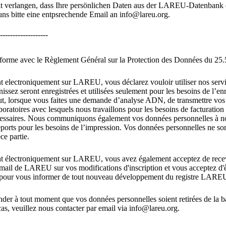
it verlangen, dass Ihre persönlichen Daten aus der LAREU-Datenbank 
uns bitte eine entpsrechende Email an info@lareu.org.
-------------------
nforme avec le Règlement Général sur la Protection des Données du 25.
t electroniquement sur LAREU, vous déclarez vouloir utiliser nos serv
issez seront enregistrées et utilisées seulement pour les besoins de l’en
, lorsque vous faites une demande d’analyse ADN, de transmettre vo
oratoires avec lesquels nous travaillons pour les besoins de facturation 
cessaires. Nous communiquons également vos données personnelles à not
eports pour les besoins de l’impression. Vos données personnelles ne so
ce partie.
nt électroniquement sur LAREU, vous avez également acceptez de rece
mail de LAREU sur vos modifications d'inscription et vous acceptez d'ê
ur vous informer de tout nouveau développement du registre LAREU e
er à tout moment que vos données personnelles soient retirées de la 
, veuillez nous contacter par email via info@lareu.org.