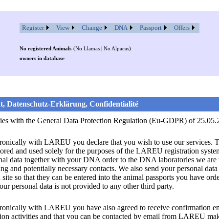
Register
View
Change
DNA
Passport
Offers
No registered Animals
(No Llamas | No Alpacas)
owners in database
, Datenschutz-Erklärung, Confidentialité
ies with the General Data Protection Regulation (Eu-GDPR) of 25.05.
tronically with LAREU you declare that you wish to use our services. 
tored and used solely for the purposes of the LAREU registration syste
nal data together with your DNA order to the DNA laboratories we are
ling and potentially necessary contacts. We also send your personal data
 site so that they can be entered into the animal passports you have ord
r personal data is not provided to any other third party.
ctronically with LAREU you have also agreed to receive confirmation
ation activities and that you can be contacted by email from LAREU ma