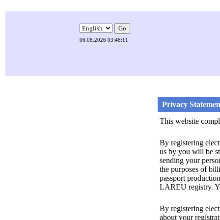
06.08.2026 03:48:11
Privacy Statement
This website compl
By registering elec
us by you will be s
sending your perso
the purposes of bil
passport production
LAREU registry. You
By registering ele
about your registr