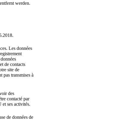
entfernt werden.
5.2018.
ices. Les données
registrement
s données
et de contacts
re site de
nt pas transmises à
voir des
tre contacté par
t ses activités.
base de données de